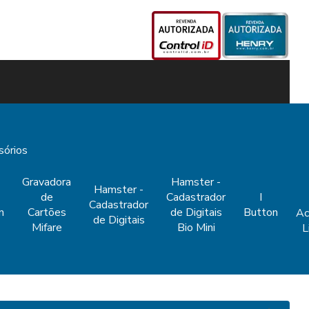
sórios
Gravadora
Hamster -
Hamster -
de
Cadastrador
I
Cadastrador
n
Cartões
de Digitais
Button
Ac
de Digitais
Mifare
Bio Mini
L