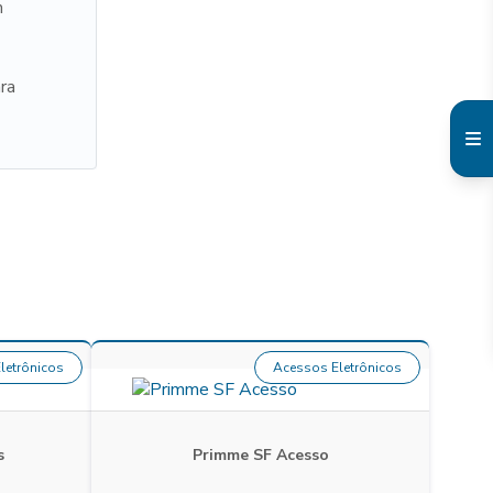
m
ra
letrônicos
Acessos Eletrônicos
s
Primme SF Acesso