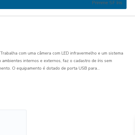
ios de Ponto
Relógios Informatizados (373)
Primme SF Íris
 Trabalha com uma câmera com LED infravermelho e um sistema
 ambientes internos e externos, faz o cadastro de íris sem
mento. O equipamento é dotado de porta USB para...