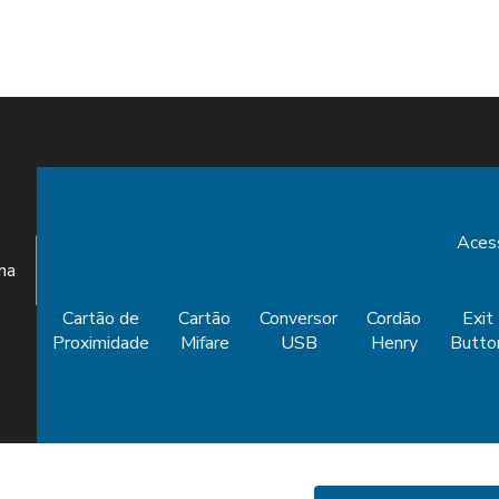
Aces
ina
Cartão de
Cartão
Conversor
Cordão
Exit
Proximidade
Mifare
USB
Henry
Butto