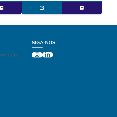
SIGA-NOS!
loco 213B
21-3493
.br