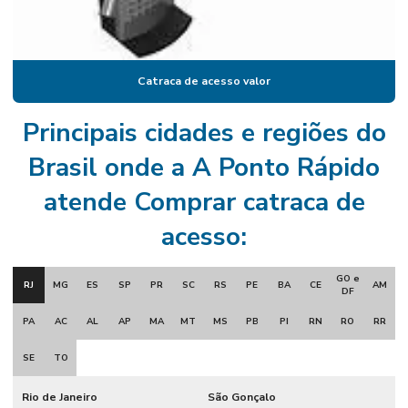
Catraca expedidora de cartões
Catraca expedidora de comanda
Catraca de acesso valor
Catraca expedidora de comanda henry
Catraca face id
Principais cidades e regiões do
Catraca facial
Brasil onde a A Ponto Rápido
Catraca fechamento
atende Comprar catraca de
Catraca henry
acesso:
Catraca henry preço
GO e
RJ
MG
ES
SP
PR
SC
RS
PE
BA
CE
AM
Catraca de inox
DF
PA
AC
AL
AP
MA
MT
MS
PB
PI
RN
RO
RR
Catraca com leitor biométrico
Catraca leitor facial duplo
SE
TO
Catraca com leitor qr code
Rio de Janeiro
São Gonçalo