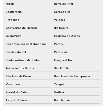
Comprar catraca de acesso
Japeri
Barra do Piraí
Saquarema
Seropédica
Controle de acesso bh
Três Rios
Valença
Controle de acesso biométrico
Cachoeiras de Macacu
Rio Bonito
Controle de acesso biométrico para condomínios
Guapimirim
Casimiro de Abreu
Controle de acesso biométrico para portas
São Francisco de Itabapoana
Paraty
Controle de acesso condominial
Paraíba do Sul
Paracambi
Controle de acesso para condomínio
Santo Antônio de Pádua
Mangaratiba
Controle de acesso em condomínios residenciais
Armação dos Búzios
São Fidélis
Controle de acesso control id
São João da Barra
Bom Jesus do Itabapoana
Controle de acesso control id manual
Vassouras
Tanguá
Controle de acesso dahua
Arraial do Cabo
Itatiaia
Controle de acesso para estacionamento
Paty do Alferes
Bom Jardim