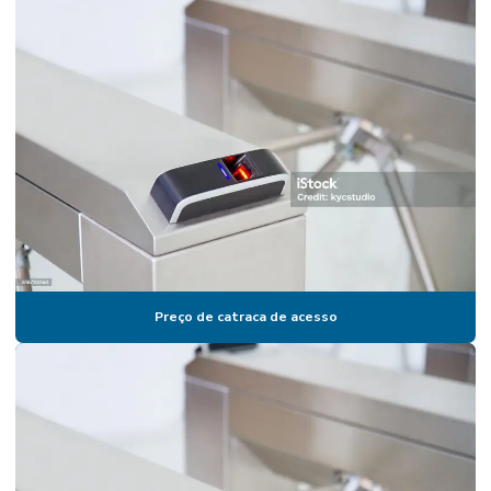
Catraca para academia
Catraca para academia com biometria
Catraca para academia com biometria preço
Catraca para academia com software
Catraca de acesso
Catraca de acesso para academia
Catraca de acesso com biometria
Preço de catraca de acesso
Catraca de acesso biométrica
Catraca de acesso para cadeirante
Catraca de acesso com comanda
Catraca de acesso facial
Catraca de acesso com reconhecimento facial