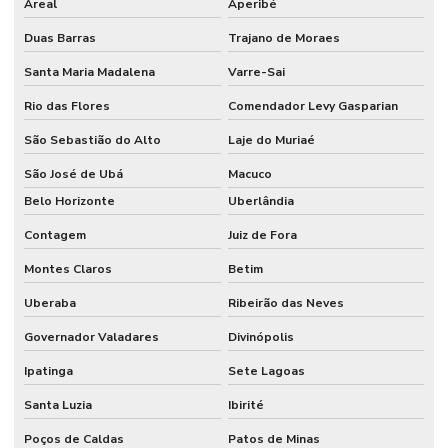
Areal
Aperibé
Controle de acesso de veículos para condomínios
Duas Barras
Trajano de Moraes
Controle de acesso de veículos por tag
Santa Maria Madalena
Varre-Sai
Controle biométrico para condomínios
Rio das Flores
Comendador Levy Gasparian
Controle de entrada e saída condomínio
São Sebastião do Alto
Laje do Muriaé
Controle de estacionamento tarifado
São José de Ubá
Macuco
Controle de ponto bh
Belo Horizonte
Uberlândia
Empresa de cancelas
Contagem
Juiz de Fora
Empresa de controle de acesso
Montes Claros
Betim
Empresas de catracas eletrônicas
Uberaba
Ribeirão das Neves
Governador Valadares
Divinópolis
Fábrica de catracas
Ipatinga
Sete Lagoas
Fabricante de catracas
Santa Luzia
Ibirité
Fabricantes de catracas controle de acesso
Poços de Caldas
Patos de Minas