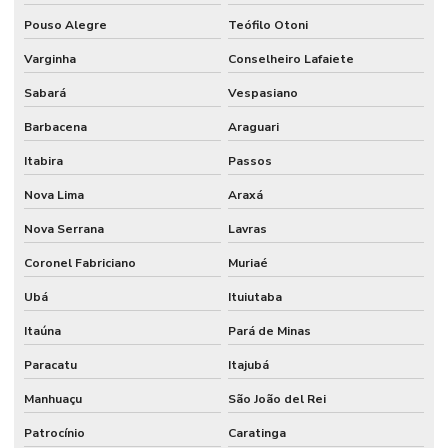
Fabricantes de catracas eletrônicas
Pouso Alegre
Teófilo Otoni
Fornecedor de catraca comanda
Varginha
Conselheiro Lafaiete
Fornecedores de catracas
Sabará
Vespasiano
Preço de catraca de acesso
Barbacena
Araguari
Preço de catraca eletrônica
Itabira
Passos
Preço de catraca eletrônica para academia
Nova Lima
Araxá
Reconhecimento facial para condomínio
Nova Serrana
Lavras
Sistema de cancela para estacionamento
Coronel Fabriciano
Muriaé
Ubá
Ituiutaba
Sistema de catraca eletrônica para academia
Itaúna
Pará de Minas
Sistema de controle de acesso
Paracatu
Itajubá
Sistema de controle de acesso portaria
Manhuaçu
São João del Rei
Sistema de estacionamento cobrado
Patrocínio
Caratinga
Sistema de estacionamento tarifado