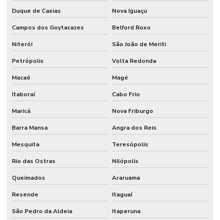
Catraca recolhedora de comanda
Duque de Caxias
Nova Iguaçu
Catraca com reconhecimento facial
Campos dos Goytacazes
Belford Roxo
Niterói
São João de Meriti
Catraca para restaurantes
Petrópolis
Volta Redonda
Catraca de segurança
Macaé
Magé
Catracas de acesso para escolas
Itaboraí
Cabo Frio
Catracas de acesso para restaurantes
Maricá
Nova Friburgo
Catracas para empresas
Barra Mansa
Angra dos Reis
Catracas expedidoras e coletoras
Mesquita
Teresópolis
Catracas para padarias
Rio das Ostras
Nilópolis
Comanda para catracas expedidora
Queimados
Araruama
Comandas para catraca
Resende
Itaguaí
Comprar cancela para estacionamento
São Pedro da Aldeia
Itaperuna