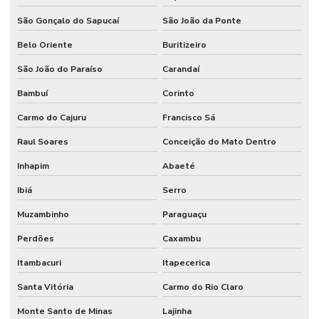
São Gonçalo do Sapucaí
São João da Ponte
Belo Oriente
Buritizeiro
São João do Paraíso
Carandaí
Bambuí
Corinto
Carmo do Cajuru
Francisco Sá
Raul Soares
Conceição do Mato Dentro
Inhapim
Abaeté
Ibiá
Serro
Muzambinho
Paraguaçu
Perdões
Caxambu
Itambacuri
Itapecerica
Santa Vitória
Carmo do Rio Claro
Monte Santo de Minas
Lajinha