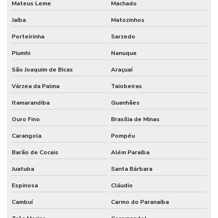
Mateus Leme
Machado
Jaíba
Matozinhos
Porteirinha
Sarzedo
Piumhi
Nanuque
São Joaquim de Bicas
Araçuaí
Várzea da Palma
Taiobeiras
Itamarandiba
Guanhães
Ouro Fino
Brasília de Minas
Carangola
Pompéu
Barão de Cocais
Além Paraíba
Juatuba
Santa Bárbara
Espinosa
Cláudio
Cambuí
Carmo do Paranaíba