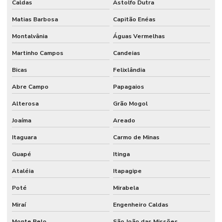
Caldas
Astolfo Dutra
Matias Barbosa
Capitão Enéas
Montalvânia
Águas Vermelhas
Martinho Campos
Candeias
Bicas
Felixlândia
Abre Campo
Papagaios
Alterosa
Grão Mogol
Joaíma
Areado
Itaguara
Carmo de Minas
Guapé
Itinga
Ataléia
Itapagipe
Poté
Mirabela
Miraí
Engenheiro Caldas
Monte Belo
São João das Missões