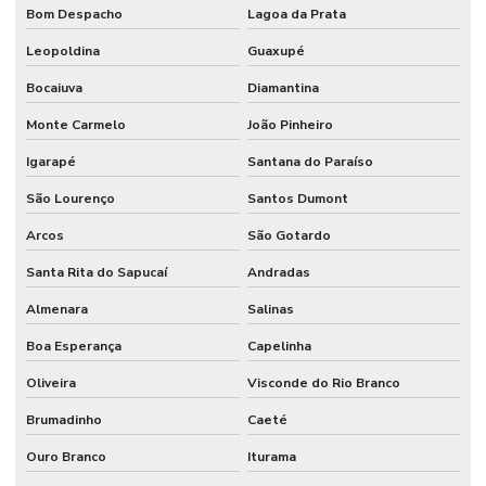
Bom Despacho
Lagoa da Prata
Leopoldina
Guaxupé
Bocaiuva
Diamantina
Monte Carmelo
João Pinheiro
Igarapé
Santana do Paraíso
São Lourenço
Santos Dumont
Arcos
São Gotardo
Santa Rita do Sapucaí
Andradas
Almenara
Salinas
Boa Esperança
Capelinha
Oliveira
Visconde do Rio Branco
Brumadinho
Caeté
Ouro Branco
Iturama