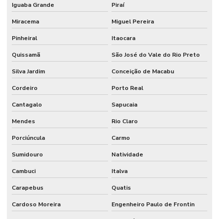
Iguaba Grande
Piraí
Controle de acesso garagem
Miracema
Miguel Pereira
Controle de acesso garagem condomínio
Pinheiral
Itaocara
Controle de acesso henry
Quissamã
São José do Vale do Rio Preto
Controle de acesso henry manual
Silva Jardim
Conceição de Macabu
Controle de acesso intelbras biometria
Cordeiro
Porto Real
Controle de acesso intelbras externo
Cantagalo
Sapucaia
Controle de acesso intelbras manual
Mendes
Rio Claro
Controle de acesso intelbras preço
Porciúncula
Carmo
Controle de acesso portaria
Sumidouro
Natividade
Controle de acesso portaria empresa
Cambuci
Italva
Controle de acesso residencial
Carapebus
Quatis
Controle de acesso veicular
Cardoso Moreira
Engenheiro Paulo de Frontin