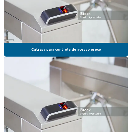
Catraca de acesso valor
Catraca com biometria
Catraca com biometria preço
Catraca biométrica
Catraca para controle de acesso preço
Catraca biométrica para academia
Catraca biométrica control id
Catraca biométrica henry
Catraca biométrica preço
Catraca biométrica valor
Catraca coletora de comandas
Catraca de comanda
Catraca comanda eletrônica