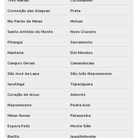
Três Marias
Coromandel
Conceição das Alagoas
Prata
Rio Pardo de Minas
Mutum
Santo Antônio do Monte
Novo Cruzeiro
Pitangui
Sacramento
Mantena
Elói Mendes
Campos Gerais
Camanducaia
São José da Lapa
São João Nepomuceno
Jacutinga
Tupaciguara
Coração de Jesus
Aimorés
Nepomuceno
Pedra Azul
Minas Novas
Paraopeba
Espera Feliz
Monte Sião
Buritis
Jequitinhonha