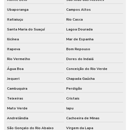
Ubaporanga
Campos Altos
Itatiaiuçu
Rio Casca
Santa Maria do Suaçuí
Lagoa Dourada
Ilicínea
Mar de Espanha
Itapeva
Bom Repouso
Rio Vermelho
Dores do Indaiá
Água Boa
Conceição do Rio Verde
Jequeri
Chapada Gaúcha
Cambuquira
Perdigão
Teixeiras
Cristais
Mato Verde
Iapu
Andrelândia
Cachoeira de Minas
São Gonçalo do Rio Abaixo
Virgem da Lapa