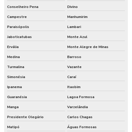
Conselheiro Pena
Divino
Campestre
Manhumirim
Paraisópolis
Lambari
Jaboticatubas
Monte Azul
Ervália
Monte Alegre de Minas
Medina
Barroso
Turmalina
Vazante
Simonésia
Caraí
Ipanema
Itaobim
Guaranésia
Lagoa Formosa
Manga
Varzelândia
Presidente Olegário
Carlos Chagas
Matipó
Águas Formosas