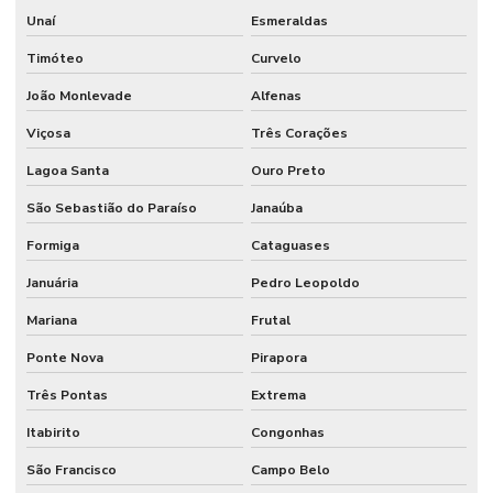
Unaí
Esmeraldas
Sistema para ponto
Timóteo
Curvelo
Sistema para ponto digital
João Monlevade
Alfenas
Sistema para ponto eletrônico
Viçosa
Três Corações
Sistema para ponto de funcionários
Lagoa Santa
Ouro Preto
Software controle de acesso
São Sebastião do Paraíso
Janaúba
Software controle de acesso condominio
Formiga
Cataguases
Januária
Pedro Leopoldo
Software controle de acesso portaria condominio
Mariana
Frutal
Software para controle de estacionamento
Ponte Nova
Pirapora
Três Pontas
Extrema
Itabirito
Congonhas
São Francisco
Campo Belo