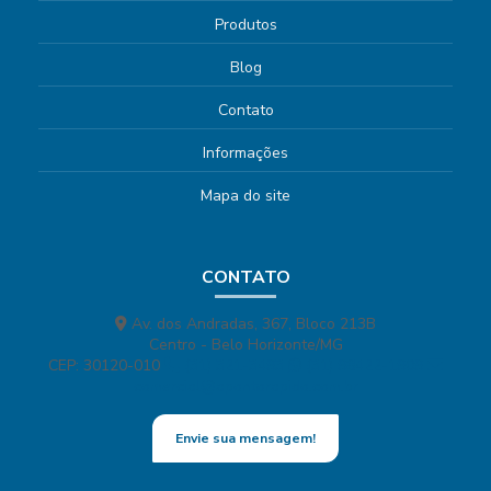
Produtos
Blog
Contato
Informações
Mapa do site
CONTATO
Av. dos Andradas, 367, Bloco 213B
Centro - Belo Horizonte/MG
CEP: 30120-010
(31) 321-3493
(31) 98422-1909
comercial@apontorapido.com.br
Envie sua mensagem!