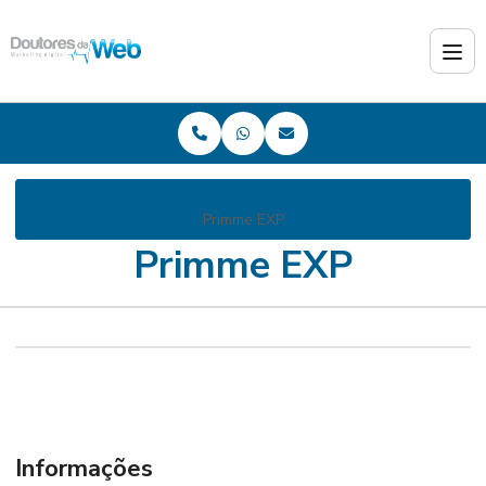
Home
Produtos
Controle de Acesso
Acessos Eletrônicos
Primme EXP
Primme EXP
Informações