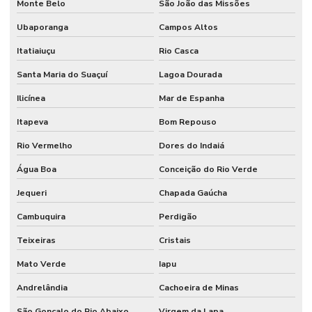
Monte Belo
São João das Missões
Ubaporanga
Campos Altos
Itatiaiuçu
Rio Casca
Santa Maria do Suaçuí
Lagoa Dourada
Ilicínea
Mar de Espanha
Itapeva
Bom Repouso
Rio Vermelho
Dores do Indaiá
Água Boa
Conceição do Rio Verde
Jequeri
Chapada Gaúcha
Cambuquira
Perdigão
Teixeiras
Cristais
Mato Verde
Iapu
Andrelândia
Cachoeira de Minas
São Gonçalo do Rio Abaixo
Virgem da Lapa