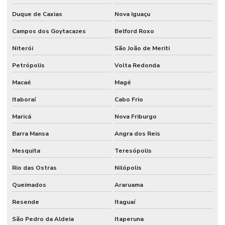
Comprar cancela para estacionamento
Duque de Caxias
Nova Iguaçu
Campos dos Goytacazes
Belford Roxo
Comprar catraca de acesso
Niterói
São João de Meriti
Controle de acesso bh
Petrópolis
Volta Redonda
Controle de acesso biométrico
Macaé
Magé
Controle de acesso biométrico para condomínios
Itaboraí
Cabo Frio
Controle de acesso biométrico para portas
Maricá
Nova Friburgo
Controle de acesso condominial
Barra Mansa
Angra dos Reis
Controle de acesso para condomínio
Mesquita
Teresópolis
Controle de acesso em condomínios residenciais
Rio das Ostras
Nilópolis
Controle de acesso control id
Queimados
Araruama
Controle de acesso control id manual
Resende
Itaguaí
Controle de acesso dahua
São Pedro da Aldeia
Itaperuna