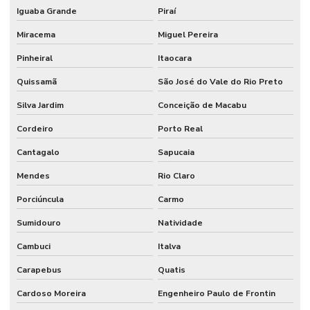
Iguaba Grande
Piraí
Controle de acesso veicular
Miracema
Miguel Pereira
Controle de acesso de veículos para condomínios
Pinheiral
Itaocara
Controle de acesso de veículos por tag
Quissamã
São José do Vale do Rio Preto
Controle biométrico para condomínios
Silva Jardim
Conceição de Macabu
Controle de entrada e saída condomínio
Cordeiro
Porto Real
Controle de estacionamento tarifado
Cantagalo
Sapucaia
Controle de ponto bh
Mendes
Rio Claro
Empresa de cancelas
Porciúncula
Carmo
Empresa de controle de acesso
Sumidouro
Natividade
Empresas de catracas eletrônicas
Cambuci
Italva
Fábrica de catracas
Carapebus
Quatis
Cardoso Moreira
Engenheiro Paulo de Frontin
Fabricante de catracas