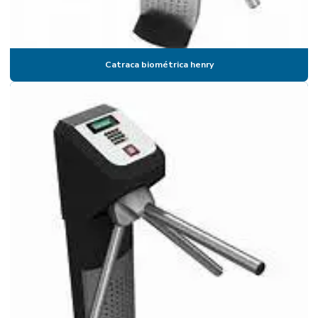
Catraca expedidora
Catraca expedidora de cartões
Catraca biométrica henry
Catraca expedidora de comanda
Catraca expedidora de comanda henry
Catraca face id
Catraca facial
Catraca fechamento
Catraca henry
Catraca henry preço
Catraca de inox
Catraca com leitor biométrico
Catraca leitor facial duplo