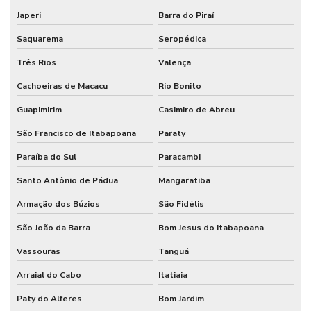
Controle de acesso para estacionamento
Japeri
Barra do Piraí
Saquarema
Seropédica
Controle de acesso garagem
Três Rios
Valença
Controle de acesso garagem condomínio
Cachoeiras de Macacu
Rio Bonito
Controle de acesso henry
Guapimirim
Casimiro de Abreu
Controle de acesso henry manual
São Francisco de Itabapoana
Paraty
Controle de acesso intelbras biometria
Paraíba do Sul
Paracambi
Controle de acesso intelbras externo
Santo Antônio de Pádua
Mangaratiba
Controle de acesso intelbras manual
Armação dos Búzios
São Fidélis
Controle de acesso intelbras preço
São João da Barra
Bom Jesus do Itabapoana
Controle de acesso portaria
Vassouras
Tanguá
Controle de acesso portaria empresa
Arraial do Cabo
Itatiaia
Controle de acesso residencial
Paty do Alferes
Bom Jardim