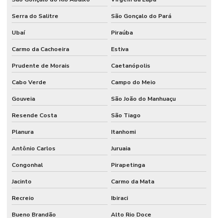
Serra do Salitre
São Gonçalo do Pará
Ubaí
Piraúba
Carmo da Cachoeira
Estiva
Prudente de Morais
Caetanópolis
Cabo Verde
Campo do Meio
Gouveia
São João do Manhuaçu
Resende Costa
São Tiago
Planura
Itanhomi
Antônio Carlos
Juruaia
Congonhal
Pirapetinga
Jacinto
Carmo da Mata
Recreio
Ibiraci
Bueno Brandão
Alto Rio Doce