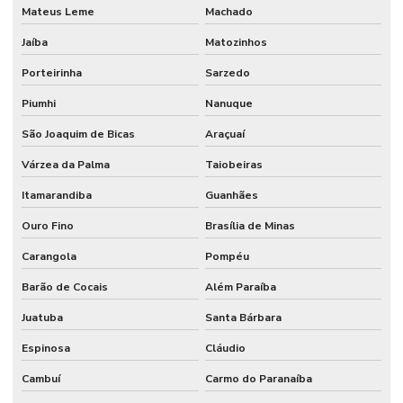
Mateus Leme
Machado
Jaíba
Matozinhos
Porteirinha
Sarzedo
Piumhi
Nanuque
São Joaquim de Bicas
Araçuaí
Várzea da Palma
Taiobeiras
Itamarandiba
Guanhães
Ouro Fino
Brasília de Minas
Carangola
Pompéu
Barão de Cocais
Além Paraíba
Juatuba
Santa Bárbara
Espinosa
Cláudio
Cambuí
Carmo do Paranaíba