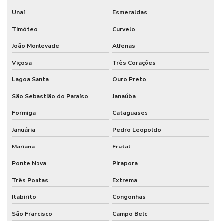
Unaí
Esmeraldas
Timóteo
Curvelo
João Monlevade
Alfenas
Viçosa
Três Corações
Lagoa Santa
Ouro Preto
São Sebastião do Paraíso
Janaúba
Formiga
Cataguases
Januária
Pedro Leopoldo
Mariana
Frutal
Ponte Nova
Pirapora
Três Pontas
Extrema
Itabirito
Congonhas
São Francisco
Campo Belo