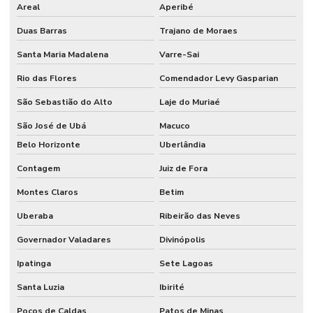
Areal
Aperibé
Fabricantes de catracas controle de acesso
Duas Barras
Trajano de Moraes
Fabricantes de catracas eletrônicas
Santa Maria Madalena
Varre-Sai
Fornecedor de catraca comanda
Rio das Flores
Comendador Levy Gasparian
Fornecedores de catracas
São Sebastião do Alto
Laje do Muriaé
Preço de catraca de acesso
São José de Ubá
Macuco
Preço de catraca eletrônica
Belo Horizonte
Uberlândia
Preço de catraca eletrônica para academia
Contagem
Juiz de Fora
Reconhecimento facial para condomínio
Montes Claros
Betim
Uberaba
Ribeirão das Neves
Sistema de cancela para estacionamento
Governador Valadares
Divinópolis
Sistema de catraca eletrônica para academia
Ipatinga
Sete Lagoas
Sistema de controle de acesso
Santa Luzia
Ibirité
Sistema de controle de acesso portaria
Poços de Caldas
Patos de Minas