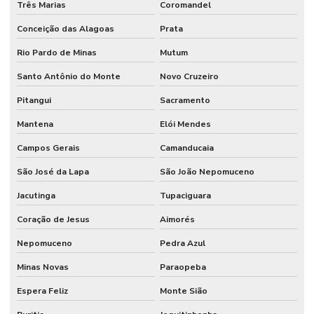
Três Marias
Coromandel
Conceição das Alagoas
Prata
Rio Pardo de Minas
Mutum
Santo Antônio do Monte
Novo Cruzeiro
Pitangui
Sacramento
Mantena
Elói Mendes
Campos Gerais
Camanducaia
São José da Lapa
São João Nepomuceno
Jacutinga
Tupaciguara
Coração de Jesus
Aimorés
Nepomuceno
Pedra Azul
Minas Novas
Paraopeba
Espera Feliz
Monte Sião