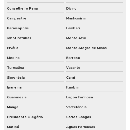
Conselheiro Pena
Divino
Campestre
Manhumirim
Paraisópolis
Lambari
Jaboticatubas
Monte Azul
Ervália
Monte Alegre de Minas
Medina
Barroso
Turmalina
Vazante
Simonésia
Caraí
Ipanema
Itaobim
Guaranésia
Lagoa Formosa
Manga
Varzelândia
Presidente Olegário
Carlos Chagas
Matipó
Águas Formosas