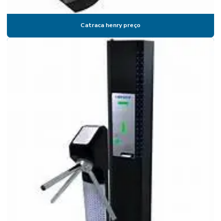
Catraca de acesso facial
Catraca de acesso com reconhecimento facial
Catraca henry preço
Catraca de acesso valor
Catraca com biometria
Catraca com biometria preço
Catraca biométrica
Catraca biométrica para academia
Catraca biométrica control id
Catraca biométrica henry
Catraca biométrica preço
Catraca biométrica valor
Catraca coletora de comandas