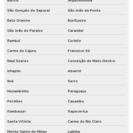
Buritis
Jequitinhonha
São Gonçalo do Sapucaí
São João da Ponte
Belo Oriente
Buritizeiro
São João do Paraíso
Carandaí
Bambuí
Corinto
Carmo do Cajuru
Francisco Sá
Raul Soares
Conceição do Mato Dentro
Inhapim
Abaeté
Ibiá
Serro
Muzambinho
Paraguaçu
Perdões
Caxambu
Itambacuri
Itapecerica
Santa Vitória
Carmo do Rio Claro
Monte Santo de Minas
Lajinha