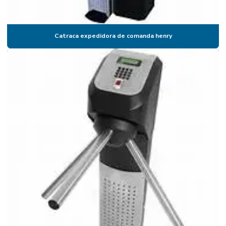
Catraca de comanda
Catraca comanda eletrônica
Catraca expedidora de comanda henry
Catraca de controle de acesso
Catraca para controle de acesso preço
Catraca digital biométrica
Catraca eletrônica
Catraca eletronica academia
Catraca eletrônica com biometria
Catraca eletrônica biométrica
Catraca eletrônica para escola
Catraca eletrônica para padaria
Catraca eletrônica preço
Catraca eletronica para restaurante