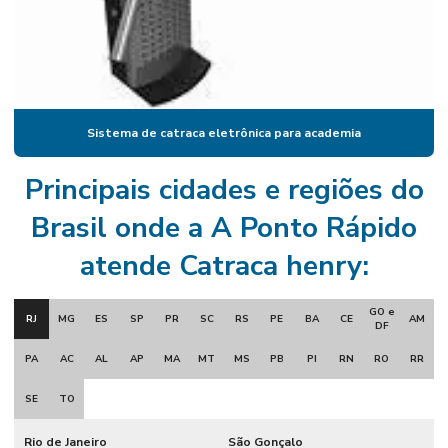
Catraca com leitor qr code
Catraca recolhedora de comanda
Catraca com reconhecimento facial
Sistema de catraca eletrônica para academia
Catraca para restaurantes
Catraca de segurança
Principais cidades e regiões do
Catracas de acesso para escolas
Brasil onde a A Ponto Rápido
Catracas de acesso para restaurantes
atende Catraca henry:
Catracas para empresas
GO e
RJ
MG
ES
SP
PR
SC
RS
PE
BA
CE
AM
Catracas expedidoras e coletoras
DF
PA
AC
AL
AP
MA
MT
MS
PB
PI
RN
RO
RR
Catracas para padarias
Comanda para catracas expedidora
SE
TO
Comandas para catraca
Rio de Janeiro
São Gonçalo