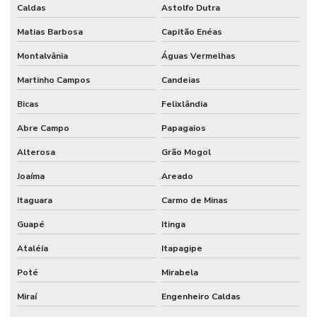
Caldas
Astolfo Dutra
Matias Barbosa
Capitão Enéas
Montalvânia
Águas Vermelhas
Martinho Campos
Candeias
Bicas
Felixlândia
Abre Campo
Papagaios
Alterosa
Grão Mogol
Joaíma
Areado
Itaguara
Carmo de Minas
Guapé
Itinga
Ataléia
Itapagipe
Poté
Mirabela
Miraí
Engenheiro Caldas