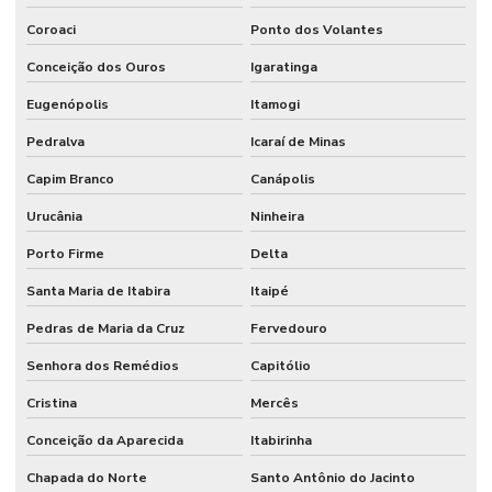
Coroaci
Ponto dos Volantes
Conceição dos Ouros
Igaratinga
Eugenópolis
Itamogi
Pedralva
Icaraí de Minas
Capim Branco
Canápolis
Urucânia
Ninheira
Porto Firme
Delta
Santa Maria de Itabira
Itaipé
Pedras de Maria da Cruz
Fervedouro
Senhora dos Remédios
Capitólio
Cristina
Mercês
Conceição da Aparecida
Itabirinha
Chapada do Norte
Santo Antônio do Jacinto