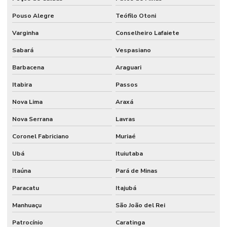
Sistema de estacionamento cobrado
Pouso Alegre
Teófilo Otoni
Sistema de estacionamento tarifado
Varginha
Conselheiro Lafaiete
Sistema para ponto
Sabará
Vespasiano
Sistema para ponto digital
Barbacena
Araguari
Sistema para ponto eletrônico
Itabira
Passos
Sistema para ponto de funcionários
Nova Lima
Araxá
Software controle de acesso
Nova Serrana
Lavras
Software controle de acesso condominio
Coronel Fabriciano
Muriaé
Ubá
Ituiutaba
Software controle de acesso portaria condominio
Itaúna
Pará de Minas
Software para controle de estacionamento
Paracatu
Itajubá
Manhuaçu
São João del Rei
Patrocínio
Caratinga