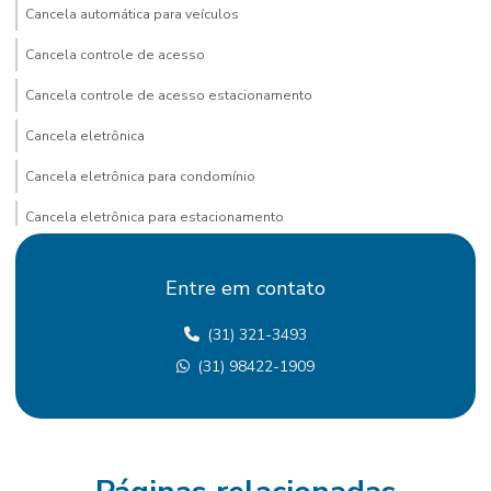
Cancela automática para veículos
Cancela controle de acesso
Cancela controle de acesso estacionamento
Cancela eletrônica
Cancela eletrônica para condomínio
Cancela eletrônica para estacionamento
Cancela eletrônica com identificação de placa
Entre em contato
Cancela para estacionamento com ticket
(31) 321-3493
Cancela com leitura de placa
(31) 98422-1909
Cancela com reconhecimento de placa
Cancela com sistema de leitura de placa
Cancela com sistema de reconhecimento de placas