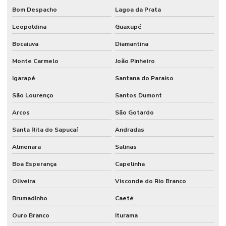
Bom Despacho
Lagoa da Prata
Leopoldina
Guaxupé
Bocaiuva
Diamantina
Monte Carmelo
João Pinheiro
Igarapé
Santana do Paraíso
São Lourenço
Santos Dumont
Arcos
São Gotardo
Santa Rita do Sapucaí
Andradas
Almenara
Salinas
Boa Esperança
Capelinha
Oliveira
Visconde do Rio Branco
Brumadinho
Caeté
Ouro Branco
Iturama