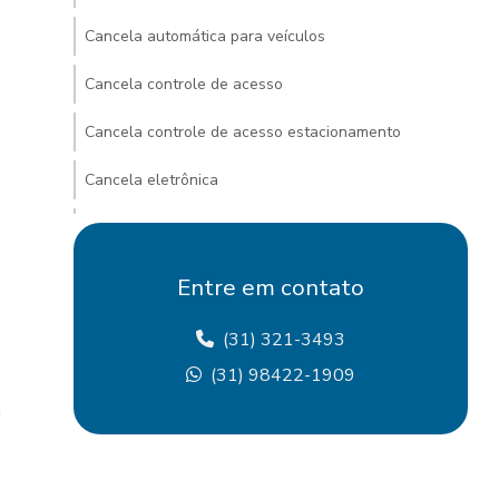
Cancela automática para veículos
Cancela controle de acesso
Cancela controle de acesso estacionamento
Cancela eletrônica
Cancela eletrônica para condomínio
Cancela eletrônica para estacionamento
Entre em contato
Cancela eletrônica com identificação de placa
(31) 321-3493
Cancela para estacionamento com ticket
(31) 98422-1909
a
Cancela com leitura de placa
Cancela com reconhecimento de placa