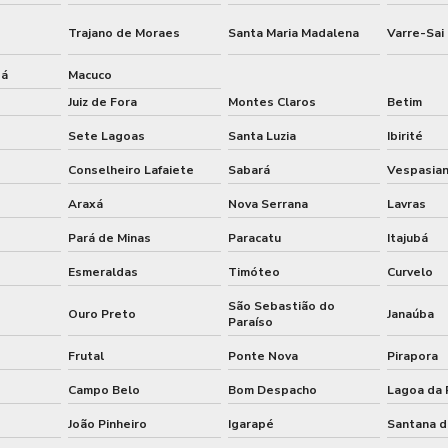
Trajano de Moraes
Santa Maria Madalena
Varre-Sai
bá
Macuco
Juiz de Fora
Montes Claros
Betim
Sete Lagoas
Santa Luzia
Ibirité
Conselheiro Lafaiete
Sabará
Vespasia
Araxá
Nova Serrana
Lavras
Pará de Minas
Paracatu
Itajubá
Esmeraldas
Timóteo
Curvelo
São Sebastião do
Ouro Preto
Janaúba
Paraíso
Frutal
Ponte Nova
Pirapora
Campo Belo
Bom Despacho
Lagoa da 
o
João Pinheiro
Igarapé
Santana d