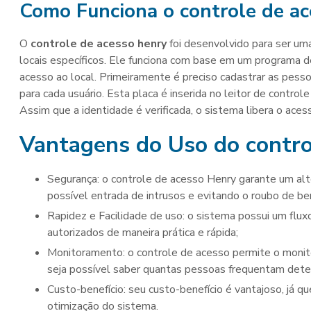
Como Funciona o
controle de a
O
controle de acesso henry
foi desenvolvido para ser uma
locais específicos. Ele funciona com base em um programa de i
acesso ao local. Primeiramente é preciso cadastrar as pesso
para cada usuário. Esta placa é inserida no leitor de control
Assim que a identidade é verificada, o sistema libera o acess
Vantagens do Uso do
contro
Segurança: o controle de acesso Henry garante um alto nível de segurança na entrada das pessoas, evitando a
possível entrada de intrusos e evitando o roubo de be
Rapidez e Facilidade de uso: o sistema possui um fluxo de informações rápido, permitindo a entrada de usuários
autorizados de maneira prática e rápida;
Monitoramento: o controle de acesso permite o monitoramento das entradas e saídas do local, possibilitando que
seja possível saber quantas pessoas frequentam dete
Custo-benefício: seu custo-benefício é vantajoso, já que o sistema permite controlar os gastos com manutenção e
otimização do sistema.