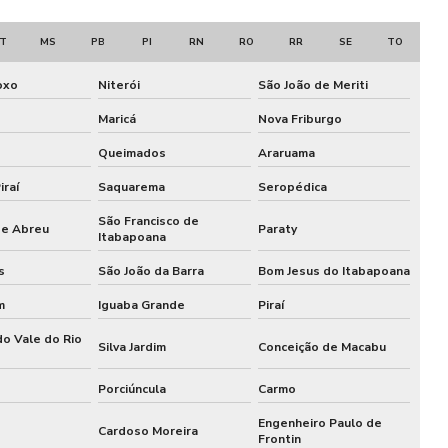
Catraca eletrônica
T
MS
PB
PI
RN
RO
RR
SE
TO
Catraca eletronica academia
oxo
Niterói
São João de Meriti
Catraca eletrônica com biometria
Maricá
Nova Friburgo
Catraca eletrônica biométrica
Queimados
Araruama
Catraca eletrônica para escola
iraí
Saquarema
Seropédica
Catraca eletrônica para padaria
São Francisco de
de Abreu
Paraty
Itabapoana
Catraca eletrônica preço
s
São João da Barra
Bom Jesus do Itabapoana
Catraca eletronica para restaurante
m
Iguaba Grande
Piraí
do Vale do Rio
Catraca expedidora
Silva Jardim
Conceição de Macabu
Catraca expedidora de cartões
Porciúncula
Carmo
Engenheiro Paulo de
Cardoso Moreira
Catraca expedidora de comanda
Frontin