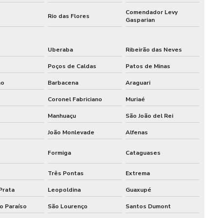
Comendador Levy
Catraca expedidora de comanda henry
Rio das Flores
Gasparian
Catraca face id
Uberaba
Ribeirão das Neves
Catraca facial
Poços de Caldas
Patos de Minas
Catraca fechamento
no
Barbacena
Araguari
Catraca henry
Coronel Fabriciano
Muriaé
Manhuaçu
São João del Rei
Catraca henry preço
João Monlevade
Alfenas
Catraca de inox
Formiga
Cataguases
Catraca com leitor biométrico
Três Pontas
Extrema
Catraca leitor facial duplo
Prata
Leopoldina
Guaxupé
Catraca com leitor qr code
o Paraíso
São Lourenço
Santos Dumont