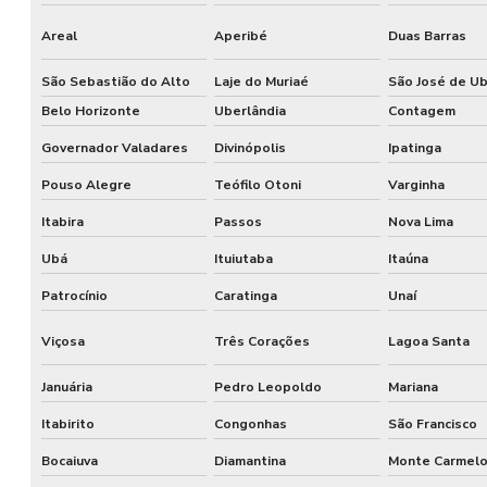
Areal
Aperibé
Duas Barras
São Sebastião do Alto
Laje do Muriaé
São José de U
Belo Horizonte
Uberlândia
Contagem
Governador Valadares
Divinópolis
Ipatinga
Pouso Alegre
Teófilo Otoni
Varginha
Itabira
Passos
Nova Lima
Ubá
Ituiutaba
Itaúna
Patrocínio
Caratinga
Unaí
Viçosa
Três Corações
Lagoa Santa
Januária
Pedro Leopoldo
Mariana
Itabirito
Congonhas
São Francisco
Bocaiuva
Diamantina
Monte Carmel