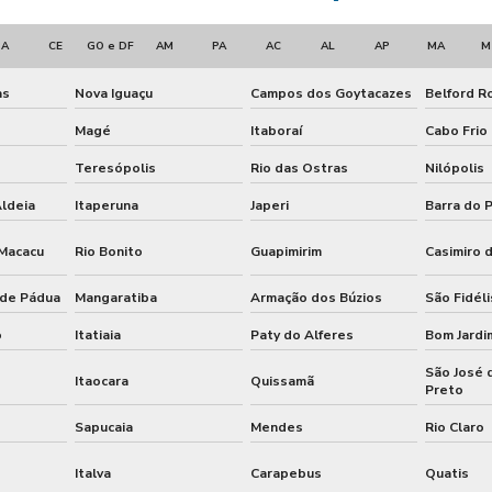
BA
CE
GO e DF
AM
PA
AC
AL
AP
MA
M
as
Nova Iguaçu
Campos dos Goytacazes
Belford R
Magé
Itaboraí
Cabo Frio
Teresópolis
Rio das Ostras
Nilópolis
ldeia
Itaperuna
Japeri
Barra do P
 Macacu
Rio Bonito
Guapimirim
Casimiro 
 de Pádua
Mangaratiba
Armação dos Búzios
São Fidéli
o
Itatiaia
Paty do Alferes
Bom Jardi
São José 
Itaocara
Quissamã
Preto
Sapucaia
Mendes
Rio Claro
Italva
Carapebus
Quatis