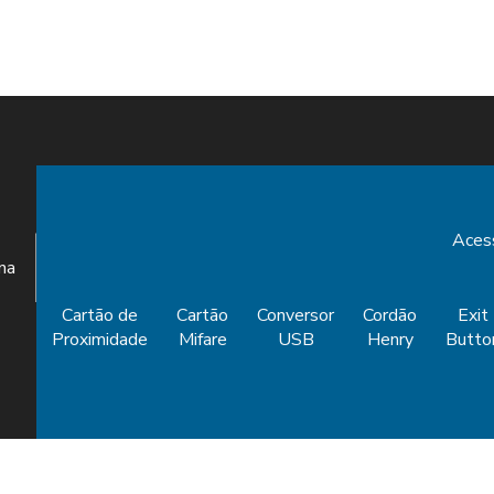
Aces
ina
Cartão de
Cartão
Conversor
Cordão
Exit
Proximidade
Mifare
USB
Henry
Butto