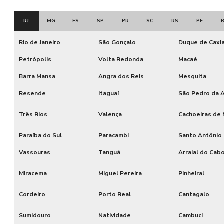
RJ
MG
ES
SP
PR
SC
RS
PE
Rio de Janeiro
São Gonçalo
Duque de Caxi
Petrópolis
Volta Redonda
Macaé
Barra Mansa
Angra dos Reis
Mesquita
Resende
Itaguaí
São Pedro da A
Três Rios
Valença
Cachoeiras de
Paraíba do Sul
Paracambi
Santo Antônio
Vassouras
Tanguá
Arraial do Cab
Miracema
Miguel Pereira
Pinheiral
Cordeiro
Porto Real
Cantagalo
Sumidouro
Natividade
Cambuci