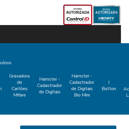
sórios
Gravadora
Hamster -
Hamster -
de
Cadastrador
I
Cadastrador
n
Cartões
de Digitais
Button
Ac
de Digitais
Mifare
Bio Mini
L