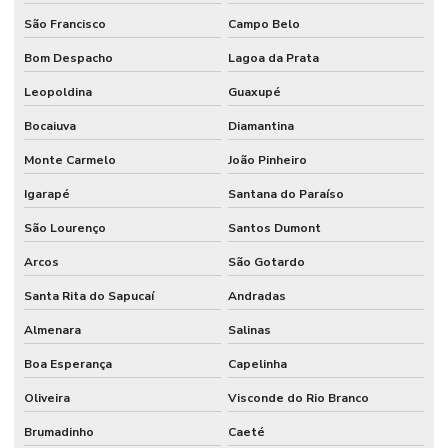
São Francisco
Campo Belo
Bom Despacho
Lagoa da Prata
Leopoldina
Guaxupé
Bocaiuva
Diamantina
Monte Carmelo
João Pinheiro
Igarapé
Santana do Paraíso
São Lourenço
Santos Dumont
Arcos
São Gotardo
Santa Rita do Sapucaí
Andradas
Almenara
Salinas
Boa Esperança
Capelinha
Oliveira
Visconde do Rio Branco
Brumadinho
Caeté