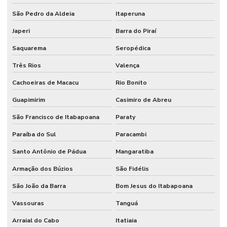
Controle de acesso biométrico para condomínios
São Pedro da Aldeia
Itaperuna
Controle de acesso biométrico para portas
Japeri
Barra do Piraí
Controle de acesso condominial
Saquarema
Seropédica
Controle de acesso para condomínio
Três Rios
Valença
Controle de acesso em condomínios residenciais
Cachoeiras de Macacu
Rio Bonito
Controle de acesso control id
Guapimirim
Casimiro de Abreu
Controle de acesso control id manual
São Francisco de Itabapoana
Paraty
Paraíba do Sul
Paracambi
Controle de acesso dahua
Santo Antônio de Pádua
Mangaratiba
Controle de acesso para estacionamento
Armação dos Búzios
São Fidélis
Controle de acesso garagem
São João da Barra
Bom Jesus do Itabapoana
Controle de acesso garagem condomínio
Vassouras
Tanguá
Controle de acesso henry
Arraial do Cabo
Itatiaia