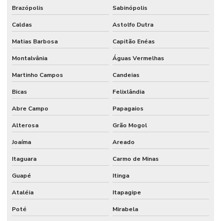
Brazópolis
Sabinópolis
Caldas
Astolfo Dutra
Matias Barbosa
Capitão Enéas
Montalvânia
Águas Vermelhas
Martinho Campos
Candeias
Bicas
Felixlândia
Abre Campo
Papagaios
Alterosa
Grão Mogol
Joaíma
Areado
Itaguara
Carmo de Minas
Guapé
Itinga
Ataléia
Itapagipe
Poté
Mirabela