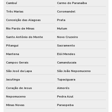
Cambuí
Carmo do Paranaíba
Três Marias
Coromandel
Conceição das Alagoas
Prata
Rio Pardo de Minas
Mutum
Santo Antônio do Monte
Novo Cruzeiro
Pitangui
Sacramento
Mantena
Elói Mendes
Campos Gerais
Camanducaia
São José da Lapa
São João Nepomuceno
Jacutinga
Tupaciguara
Coração de Jesus
Aimorés
Nepomuceno
Pedra Azul
Minas Novas
Paraopeba