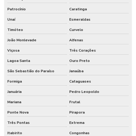
Sistema para ponto de funcionários
Patrocínio
Caratinga
Unaí
Esmeraldas
Software controle de acesso
Timóteo
Curvelo
Software controle de acesso condominio
João Monlevade
Alfenas
Software controle de acesso portaria condominio
Viçosa
Três Corações
Software para controle de estacionamento
Lagoa Santa
Ouro Preto
São Sebastião do Paraíso
Janaúba
Formiga
Cataguases
Januária
Pedro Leopoldo
Mariana
Frutal
Ponte Nova
Pirapora
Três Pontas
Extrema
Itabirito
Congonhas