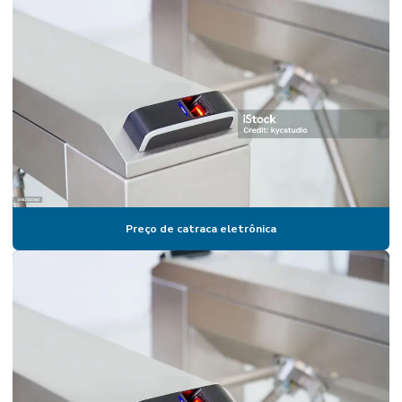
Catraca eletrônica
Catraca eletronica academia
Catraca eletrônica com biometria
Catraca eletrônica biométrica
Catraca eletrônica para escola
Catraca eletrônica para padaria
Catraca eletrônica preço
Preço de catraca eletrônica
Catraca eletronica para restaurante
Catraca expedidora
Catraca expedidora de cartões
Catraca expedidora de comanda
Catraca expedidora de comanda henry