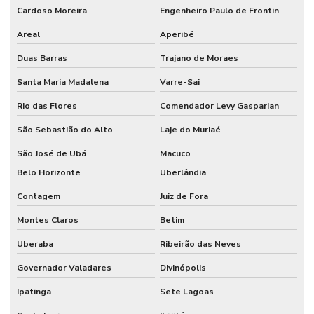
Controle de entrada e saída condomínio
Cardoso Moreira
Engenheiro Paulo de Frontin
Controle de estacionamento tarifado
Areal
Aperibé
Controle de ponto bh
Duas Barras
Trajano de Moraes
Empresa de cancelas
Santa Maria Madalena
Varre-Sai
Empresa de controle de acesso
Rio das Flores
Comendador Levy Gasparian
São Sebastião do Alto
Laje do Muriaé
Empresas de catracas eletrônicas
São José de Ubá
Macuco
Fábrica de catracas
Belo Horizonte
Uberlândia
Fabricante de catracas
Contagem
Juiz de Fora
Fabricantes de catracas controle de acesso
Montes Claros
Betim
Fabricantes de catracas eletrônicas
Uberaba
Ribeirão das Neves
Fornecedor de catraca comanda
Governador Valadares
Divinópolis
Fornecedores de catracas
Ipatinga
Sete Lagoas
Preço de catraca de acesso