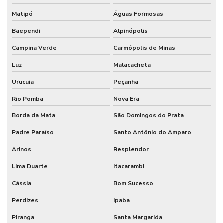
Matipó
Águas Formosas
Baependi
Alpinópolis
Campina Verde
Carmópolis de Minas
Luz
Malacacheta
Urucuia
Peçanha
Rio Pomba
Nova Era
Borda da Mata
São Domingos do Prata
Padre Paraíso
Santo Antônio do Amparo
Arinos
Resplendor
Lima Duarte
Itacarambi
Cássia
Bom Sucesso
Perdizes
Ipaba
Piranga
Santa Margarida