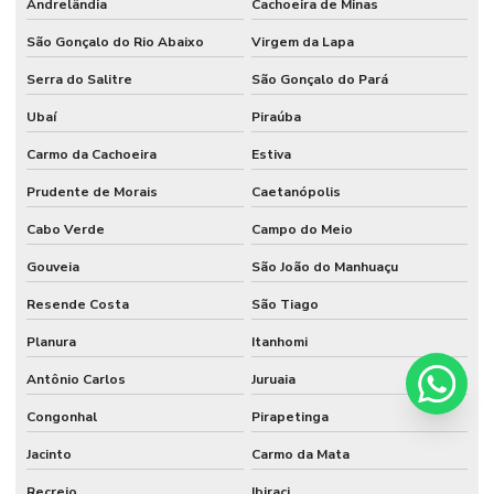
Andrelândia
Cachoeira de Minas
São Gonçalo do Rio Abaixo
Virgem da Lapa
Serra do Salitre
São Gonçalo do Pará
Ubaí
Piraúba
Carmo da Cachoeira
Estiva
Prudente de Morais
Caetanópolis
Cabo Verde
Campo do Meio
Gouveia
São João do Manhuaçu
Resende Costa
São Tiago
Planura
Itanhomi
Antônio Carlos
Juruaia
Congonhal
Pirapetinga
Jacinto
Carmo da Mata
Recreio
Ibiraci