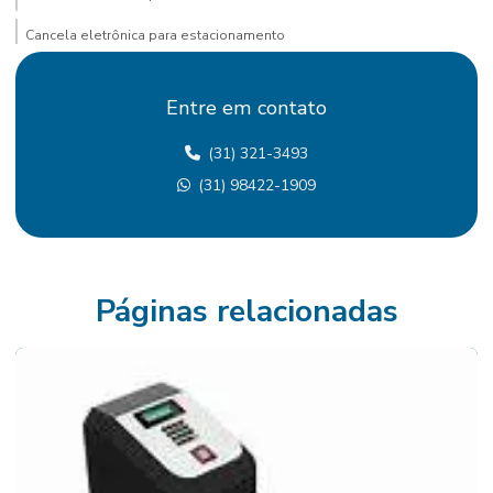
Cancela eletrônica para estacionamento
Cancela eletrônica com identificação de placa
Entre em contato
Cancela para estacionamento com ticket
(31) 321-3493
Cancela com leitura de placa
(31) 98422-1909
Cancela com reconhecimento de placa
Cancela com sistema de leitura de placa
Cancela com sistema de reconhecimento de placas
Páginas relacionadas
Cancelas de acesso
Cancelas automáticas para estacionamentos
Catraca para academia
Catraca para academia com biometria
Catraca para academia com biometria preço