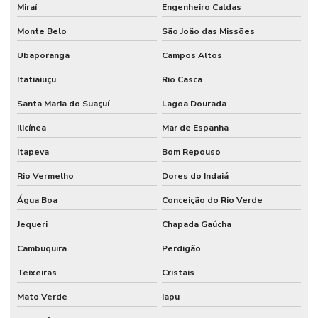
Miraí
Engenheiro Caldas
Monte Belo
São João das Missões
Ubaporanga
Campos Altos
Itatiaiuçu
Rio Casca
Santa Maria do Suaçuí
Lagoa Dourada
Ilicínea
Mar de Espanha
Itapeva
Bom Repouso
Rio Vermelho
Dores do Indaiá
Água Boa
Conceição do Rio Verde
Jequeri
Chapada Gaúcha
Cambuquira
Perdigão
Teixeiras
Cristais
Mato Verde
Iapu