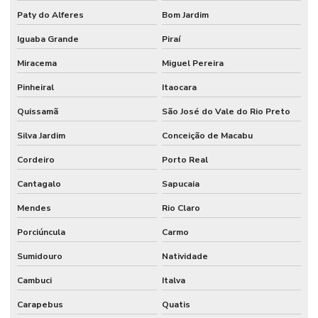
Controle de acesso henry manual
Paty do Alferes
Bom Jardim
Controle de acesso intelbras biometria
Iguaba Grande
Piraí
Controle de acesso intelbras externo
Miracema
Miguel Pereira
Controle de acesso intelbras manual
Pinheiral
Itaocara
Controle de acesso intelbras preço
Quissamã
São José do Vale do Rio Preto
Controle de acesso portaria
Silva Jardim
Conceição de Macabu
Cordeiro
Porto Real
Controle de acesso portaria empresa
Cantagalo
Sapucaia
Controle de acesso residencial
Mendes
Rio Claro
Controle de acesso veicular
Porciúncula
Carmo
Controle de acesso de veículos para condomínios
Sumidouro
Natividade
Controle de acesso de veículos por tag
Cambuci
Italva
Controle biométrico para condomínios
Carapebus
Quatis