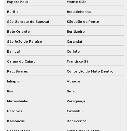
Espera Feliz
Monte Sião
Buritis
Jequitinhonha
São Gonçalo do Sapucaí
São João da Ponte
Belo Oriente
Buritizeiro
São João do Paraíso
Carandaí
Bambuí
Corinto
Carmo do Cajuru
Francisco Sá
Raul Soares
Conceição do Mato Dentro
Inhapim
Abaeté
Ibiá
Serro
Muzambinho
Paraguaçu
Perdões
Caxambu
Itambacuri
Itapecerica