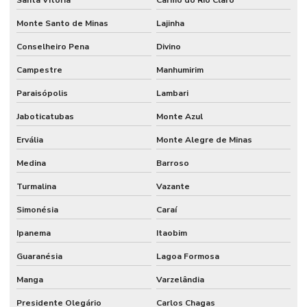
Santa Vitória
Carmo do Rio Claro
Monte Santo de Minas
Lajinha
Conselheiro Pena
Divino
Campestre
Manhumirim
Paraisópolis
Lambari
Jaboticatubas
Monte Azul
Ervália
Monte Alegre de Minas
Medina
Barroso
Turmalina
Vazante
Simonésia
Caraí
Ipanema
Itaobim
Guaranésia
Lagoa Formosa
Manga
Varzelândia
Presidente Olegário
Carlos Chagas