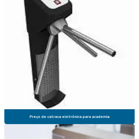
Catraca biométrica
Catraca biométrica para academia
Catraca biométrica control id
Catraca biométrica henry
Catraca biométrica preço
Catraca biométrica valor
Catraca coletora de comandas
Catraca de comanda
Catraca comanda eletrônica
Catraca de controle de acesso
Preço de catraca eletrônica para academia
Catraca para controle de acesso preço
Catraca digital biométrica