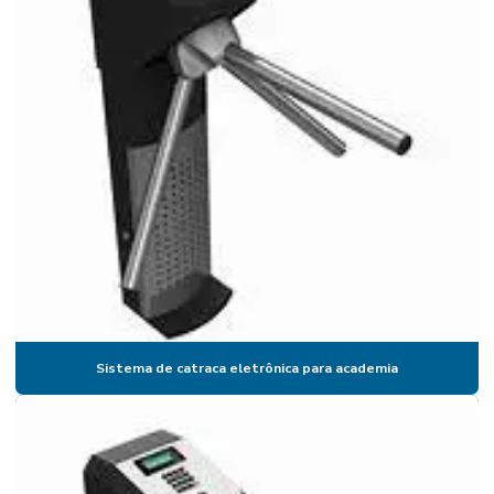
Catraca para academia com software
Catraca de acesso
Catraca de acesso para academia
Catraca de acesso com biometria
Catraca de acesso biométrica
Catraca de acesso para cadeirante
Catraca de acesso com comanda
Catraca de acesso facial
Catraca de acesso com reconhecimento facial
Sistema de catraca eletrônica para academia
Catraca de acesso valor
Catraca com biometria
Catraca com biometria preço