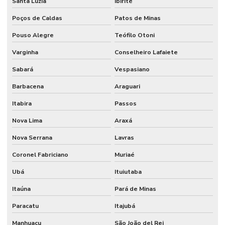
Santa Luzia
Ibirité
Preço de catraca eletrônica
Poços de Caldas
Patos de Minas
Pouso Alegre
Teófilo Otoni
Preço de catraca eletrônica para academia
Varginha
Conselheiro Lafaiete
Reconhecimento facial para condomínio
Sabará
Vespasiano
Sistema de cancela para estacionamento
Barbacena
Araguari
Sistema de catraca eletrônica para academia
Itabira
Passos
Sistema de controle de acesso
Nova Lima
Araxá
Sistema de controle de acesso portaria
Nova Serrana
Lavras
Sistema de estacionamento cobrado
Coronel Fabriciano
Muriaé
Sistema de estacionamento tarifado
Ubá
Ituiutaba
Sistema para ponto
Itaúna
Pará de Minas
Sistema para ponto digital
Paracatu
Itajubá
Sistema para ponto eletrônico
Manhuaçu
São João del Rei