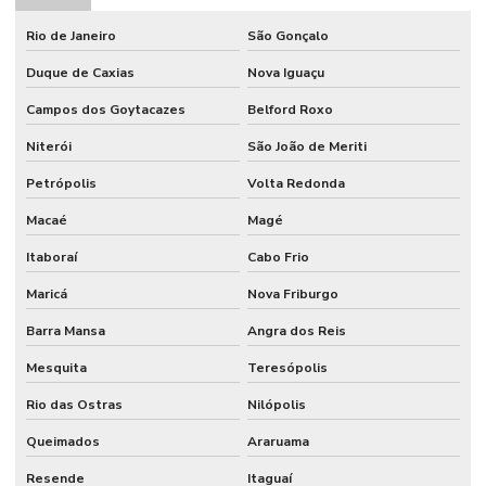
Catraca de segurança
Rio de Janeiro
São Gonçalo
Catracas de acesso para escolas
Duque de Caxias
Nova Iguaçu
Catracas de acesso para restaurantes
Campos dos Goytacazes
Belford Roxo
Catracas para empresas
Niterói
São João de Meriti
Catracas expedidoras e coletoras
Petrópolis
Volta Redonda
Catracas para padarias
Macaé
Magé
Comanda para catracas expedidora
Itaboraí
Cabo Frio
Maricá
Nova Friburgo
Comandas para catraca
Barra Mansa
Angra dos Reis
Comprar cancela para estacionamento
Mesquita
Teresópolis
Comprar catraca de acesso
Rio das Ostras
Nilópolis
Controle de acesso bh
Queimados
Araruama
Controle de acesso biométrico
Resende
Itaguaí