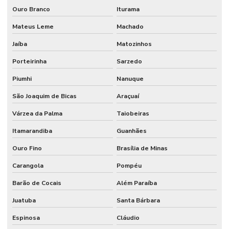
Ouro Branco
Iturama
Mateus Leme
Machado
Jaíba
Matozinhos
Porteirinha
Sarzedo
Piumhi
Nanuque
São Joaquim de Bicas
Araçuaí
Várzea da Palma
Taiobeiras
Itamarandiba
Guanhães
Ouro Fino
Brasília de Minas
Carangola
Pompéu
Barão de Cocais
Além Paraíba
Juatuba
Santa Bárbara
Espinosa
Cláudio