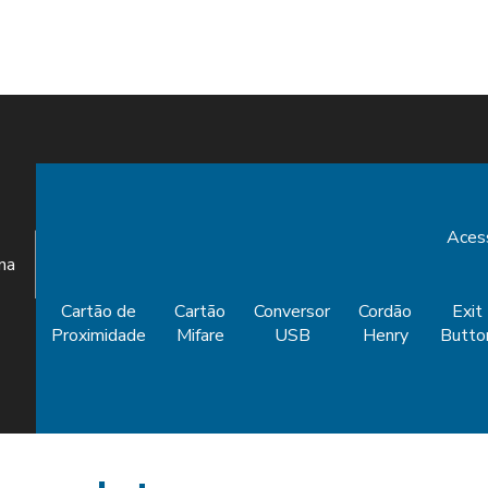
Aces
ina
Cartão de
Cartão
Conversor
Cordão
Exit
Proximidade
Mifare
USB
Henry
Butto