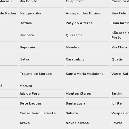
 Macacu
Rio Bonito
Guapimirim
Casimiro 
 de Pádua
Mangaratiba
Armação dos Búzios
São Fidéli
o
Itatiaia
Paty do Alferes
Bom Jardi
São José 
Itaocara
Quissamã
Preto
Sapucaia
Mendes
Rio Claro
Italva
Carapebus
Quatis
Trajano de Moraes
Santa Maria Madalena
Varre-Sai
bá
Macuco
Juiz de Fora
Montes Claros
Betim
Sete Lagoas
Santa Luzia
Ibirité
Conselheiro Lafaiete
Sabará
Vespasia
Araxá
Nova Serrana
Lavras