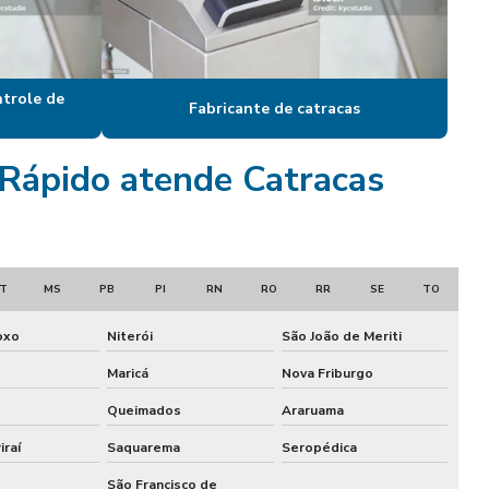
Catraca eletrônica
Catraca eletronica academia
Catraca eletrônica com biometria
ntrole de
Fabricante de catracas
Catraca eletrônica biométrica
o Rápido atende Catracas
Catraca eletrônica para escola
Catraca eletrônica para padaria
Catraca eletrônica preço
T
MS
PB
PI
RN
RO
RR
SE
TO
Catraca eletronica para restaurante
oxo
Niterói
São João de Meriti
Maricá
Nova Friburgo
Catraca expedidora
Queimados
Araruama
Catraca expedidora de cartões
iraí
Saquarema
Seropédica
Catraca expedidora de comanda
São Francisco de