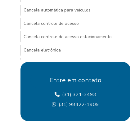
Cancela automática para veículos
Cancela controle de acesso
Cancela controle de acesso estacionamento
Cancela eletrônica
Cancela eletrônica para condomínio
Cancela eletrônica para estacionamento
Entre em contato
Cancela eletrônica com identificação de placa
(31) 321-3493
Cancela para estacionamento com ticket
(31) 98422-1909
Cancela com leitura de placa
Cancela com reconhecimento de placa