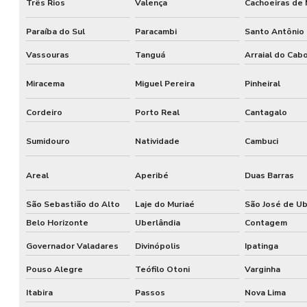
Três Rios
Valença
Cachoeiras de
Paraíba do Sul
Paracambi
Santo Antônio
Vassouras
Tanguá
Arraial do Cab
Miracema
Miguel Pereira
Pinheiral
Cordeiro
Porto Real
Cantagalo
Sumidouro
Natividade
Cambuci
Areal
Aperibé
Duas Barras
São Sebastião do Alto
Laje do Muriaé
São José de U
Belo Horizonte
Uberlândia
Contagem
Governador Valadares
Divinópolis
Ipatinga
Pouso Alegre
Teófilo Otoni
Varginha
Itabira
Passos
Nova Lima