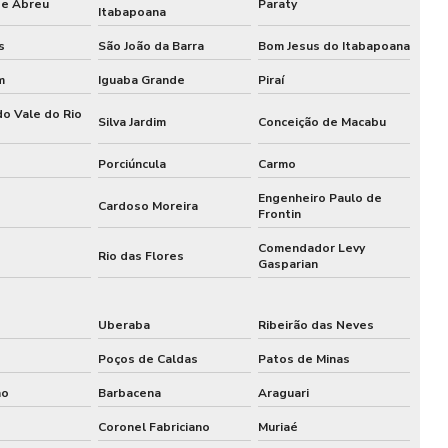
de Abreu
Paraty
Itabapoana
Catraca expedidora de comanda henry
s
São João da Barra
Bom Jesus do Itabapoana
Catraca face id
m
Iguaba Grande
Piraí
Catraca facial
do Vale do Rio
Silva Jardim
Conceição de Macabu
Catraca fechamento
Porciúncula
Carmo
Engenheiro Paulo de
Catraca henry
Cardoso Moreira
Frontin
Catraca henry preço
Comendador Levy
Rio das Flores
Gasparian
Catraca de inox
Uberaba
Ribeirão das Neves
Catraca com leitor biométrico
Poços de Caldas
Patos de Minas
Catraca leitor facial duplo
no
Barbacena
Araguari
Catraca com leitor qr code
Coronel Fabriciano
Muriaé