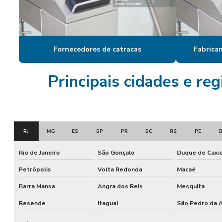
Fornecedores de catracas
Fabrican
Principais cidades e re
RJ
MG
ES
SP
PR
SC
RS
PE
Rio de Janeiro
São Gonçalo
Duque de Caxi
Petrópolis
Volta Redonda
Macaé
Barra Mansa
Angra dos Reis
Mesquita
Resende
Itaguaí
São Pedro da A