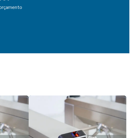
Catraca biométrica control id
m orçamento
Catraca biométrica henry
Catraca biométrica preço
Catraca biométrica valor
Catraca coletora de comandas
Catraca de comanda
Catraca comanda eletrônica
Catraca de controle de acesso
Catraca para controle de acesso preço
Catraca digital biométrica