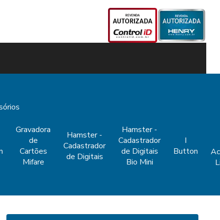
sórios
Gravadora
Hamster -
Hamster -
de
Cadastrador
I
Cadastrador
n
Cartões
de Digitais
Button
Ac
de Digitais
Mifare
Bio Mini
L