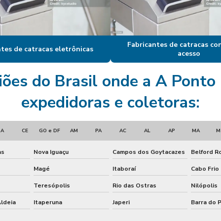
Fabricantes de catracas co
tes de catracas eletrônicas
acesso
giões do Brasil onde a A Pont
expedidoras e coletoras:
BA
CE
GO e DF
AM
PA
AC
AL
AP
MA
M
as
Nova Iguaçu
Campos dos Goytacazes
Belford R
Magé
Itaboraí
Cabo Frio
Teresópolis
Rio das Ostras
Nilópolis
ldeia
Itaperuna
Japeri
Barra do P